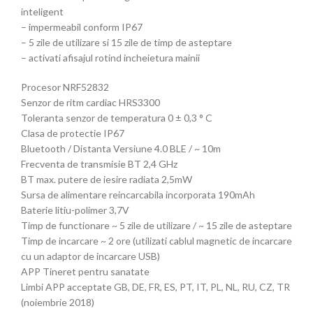
inteligent
– impermeabil conform IP67
– 5 zile de utilizare si 15 zile de timp de asteptare
– activati afisajul rotind incheietura mainii
Procesor NRF52832
Senzor de ritm cardiac HRS3300
Toleranta senzor de temperatura 0 ± 0,3 ° C
Clasa de protectie IP67
Bluetooth / Distanta Versiune 4.0 BLE / ~ 10m
Frecventa de transmisie BT 2,4 GHz
BT max. putere de iesire radiata 2,5mW
Sursa de alimentare reincarcabila incorporata 190mAh
Baterie litiu-polimer 3,7V
Timp de functionare ~ 5 zile de utilizare / ~ 15 zile de asteptare
Timp de incarcare ~ 2 ore (utilizati cablul magnetic de incarcare
cu un adaptor de incarcare USB)
APP Tineret pentru sanatate
Limbi APP acceptate GB, DE, FR, ES, PT, IT, PL, NL, RU, CZ, TR
(noiembrie 2018)