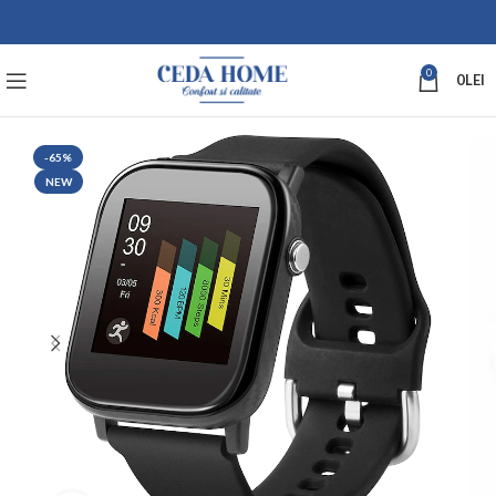
0
0
LEI
-65%
NEW