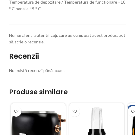
Temperatura de depozitare / Temperatura de functionare –10
° C pana la 45 ° C
Numai clienții autentificați, care au cumpărat acest produs, pot
să scrie o recenzie.
Recenzii
Nu există recenzii până acum.
Produse similare
N