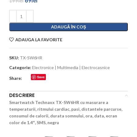
69
lei
199
lei
ADAUGĂ ÎN COȘ
ADAUGA LA FAVORITE
SKU:
TX-SW6HR
Categorie:
Electronice | Multimedia | Electrocasnice
Save
Share:
DESCRIERE
Smartwatch Technaxx TX-SW6HR cu masurare a
temperaturii, ritmului cardiac, pasi, distantele parcurse,
consumul de calorii, durata somnului, ora, data, ecran
color de 1.4″, SMS, negru