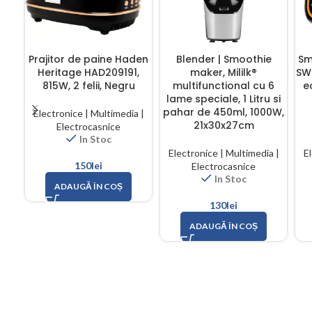
Prajitor de paine Haden
Blender | Smoothie
Sm
Heritage HAD209191,
maker, Mililk®
SW0
815W, 2 felii, Negru
multifunctional cu 6
e
lame speciale, 1 Litru si
pahar de 450ml, 1000W,
Electronice | Multimedia |
21x30x27cm
Electrocasnice
In Stoc
Electronice | Multimedia |
El
150
lei
Electrocasnice
In Stoc
ADAUGĂ ÎN COȘ
130
lei
ADAUGĂ ÎN COȘ