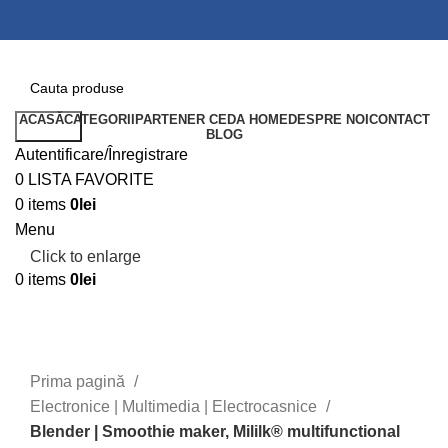
ACASĂ
CATEGORII
PARTENER CEDA HOME
DESPRE NOI
CONTACT
Search
BLOG
Autentificare/Înregistrare
0
LISTA FAVORITE
0
items
0
lei
Menu
Click to enlarge
0
items
0
lei
Prima pagină
Electronice | Multimedia | Electrocasnice
Blender | Smoothie maker, Mililk® multifunctional