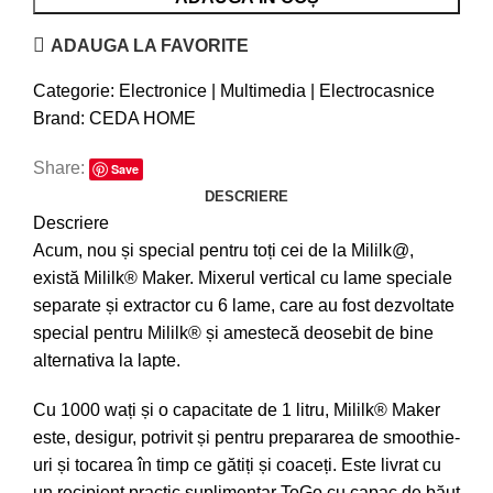
ADAUGA LA FAVORITE
Categorie:
Electronice | Multimedia | Electrocasnice
Brand:
CEDA HOME
Share:
Save
DESCRIERE
Descriere
Acum, nou și special pentru toți cei de la Mililk@,
există Mililk® Maker. Mixerul vertical cu lame speciale
separate și extractor cu 6 lame, care au fost dezvoltate
special pentru Mililk® și amestecă deosebit de bine
alternativa la lapte.
Cu 1000 wați și o capacitate de 1 litru, Mililk® Maker
este, desigur, potrivit și pentru prepararea de smoothie-
uri și tocarea în timp ce gătiți și coaceți. Este livrat cu
un recipient practic suplimentar ToGo cu capac de băut