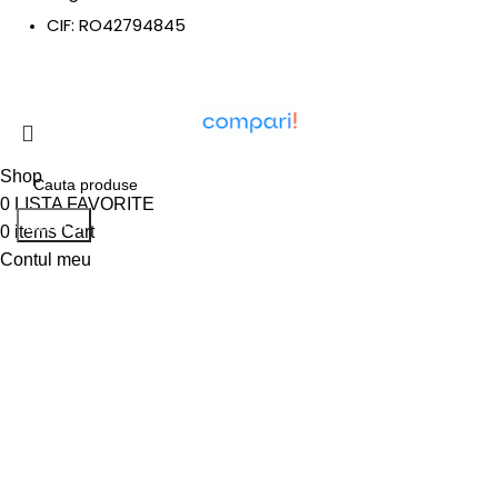
CIF: RO42794845
Shop
0
LISTA FAVORITE
Search
0
items
Cart
Contul meu