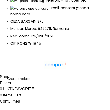
Telefon: +40 756811510
Email: contact@ceda-
home.com
CEDA BARGAIN SRL
Merisor, Mures, 547276, Romania
Reg. com.: J26/898/2020
CIF: RO42794845
Shop
Filters
Search
0
LISTA FAVORITE
0
items
Cart
Contul meu