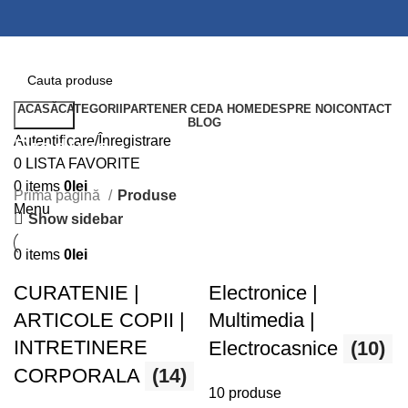
ACASĂ
CATEGORII
PARTENER CEDA HOME
DESPRE NOI
CONTACT
Search
BLOG
Autentificare/Înregistrare
Produse
0
LISTA FAVORITE
0
items
0
lei
Prima pagină
Produse
Menu
Show sidebar
0
items
0
lei
CURATENIE |
Electronice |
ARTICOLE COPII |
Multimedia |
INTRETINERE
Electrocasnice
(10)
CORPORALA
(14)
10 produse