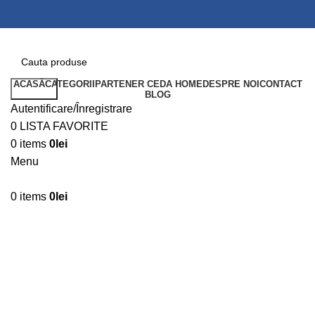
ACASĂ
CATEGORII
PARTENER CEDA HOME
DESPRE NOI
CONTACT
Search
BLOG
Autentificare/Înregistrare
0
LISTA FAVORITE
0
items
0
lei
Menu
0
items
0
lei