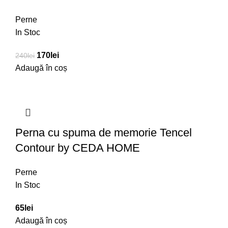
Perne
In Stoc
170
lei
240
lei
Adaugă în coș
Perna cu spuma de memorie Tencel
Contour by CEDA HOME
Perne
In Stoc
65
lei
Adaugă în coș