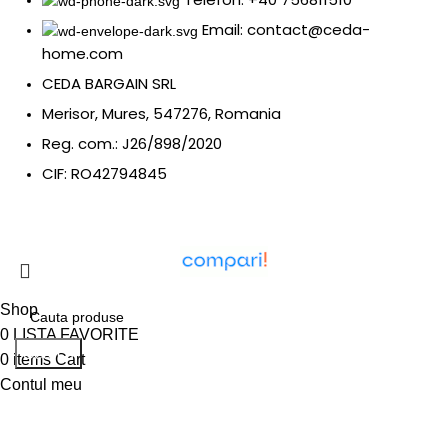
Email: contact@ceda-
home.com
CEDA BARGAIN SRL
Merisor, Mures, 547276, Romania
Reg. com.: J26/898/2020
CIF: RO42794845
Shop
0
LISTA FAVORITE
Search
0
items
Cart
Contul meu