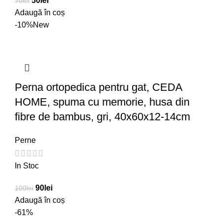
50
lei
70
lei
Adaugă în coș
-10%
New
Perna ortopedica pentru gat, CEDA
HOME, spuma cu memorie, husa din
fibre de bambus, gri, 40x60x12-14cm
Perne
In Stoc
90
lei
100
lei
Adaugă în coș
-61%