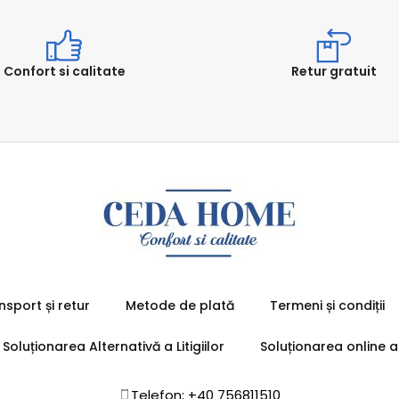
Confort si calitate
Retur gratuit
nsport și retur
Metode de plată
Termeni și condiții
Soluționarea Alternativă a Litigiilor
Soluționarea online a l
Telefon: +40 756811510