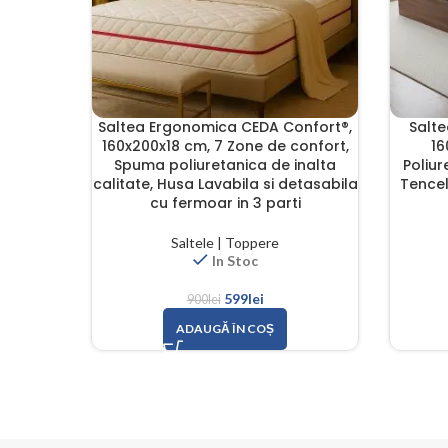
Saltea Ergonomica CEDA Confort®,
Salt
160x200x18 cm, 7 Zone de confort,
16
Spuma poliuretanica de inalta
Poliur
calitate, Husa Lavabila si detasabila
Tencel
cu fermoar in 3 parti
Saltele | Toppere
In Stoc
599
lei
900
lei
ADAUGĂ ÎN COȘ