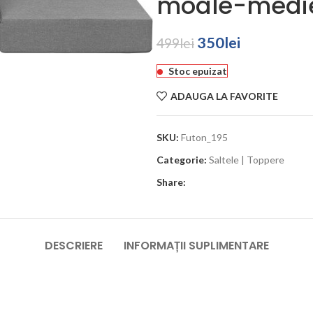
moale-medi
350
lei
499
lei
Stoc epuizat
ADAUGA LA FAVORITE
SKU:
Futon_195
Categorie:
Saltele | Toppere
Share:
DESCRIERE
INFORMAȚII SUPLIMENTARE