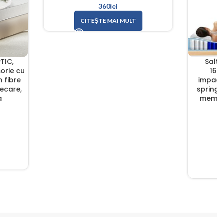
360
lei
CITEȘTE MAI MULT
TIC,
Sal
orie cu
16
 fibre
impac
necare,
sprin
a
memo