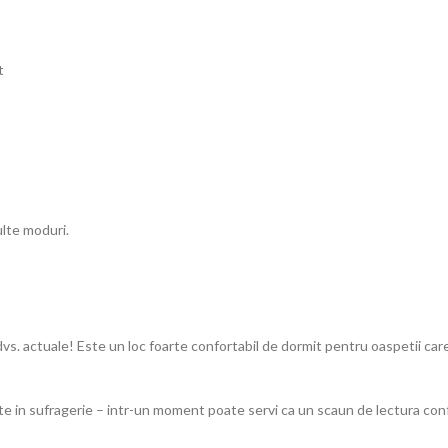
t
ulte moduri.
 dvs. actuale! Este un loc foarte confortabil de dormit pentru oaspetii care
tate in sufragerie – intr-un moment poate servi ca un scaun de lectura con