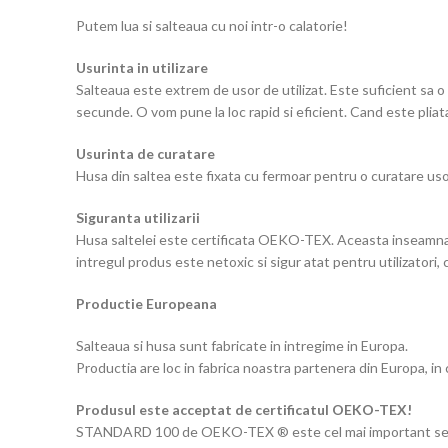
Putem lua si salteaua cu noi intr-o calatorie!
Usurinta in utilizare
Salteaua este extrem de usor de utilizat. Este suficient sa o
secunde. O vom pune la loc rapid si eficient. Cand este pliat
Usurinta de curatare
Husa din saltea este fixata cu fermoar pentru o curatare usoa
Siguranta utilizarii
Husa saltelei este certificata OEKO-TEX. Aceasta inseamna ca
intregul produs este netoxic si sigur atat pentru utilizatori, 
Productie Europeana
Salteaua si husa sunt fabricate in intregime in Europa.
Productia are loc in fabrica noastra partenera din Europa, in 
Produsul este acceptat de certificatul OEKO-TEX!
STANDARD 100 de OEKO-TEX ® este cel mai important semn de