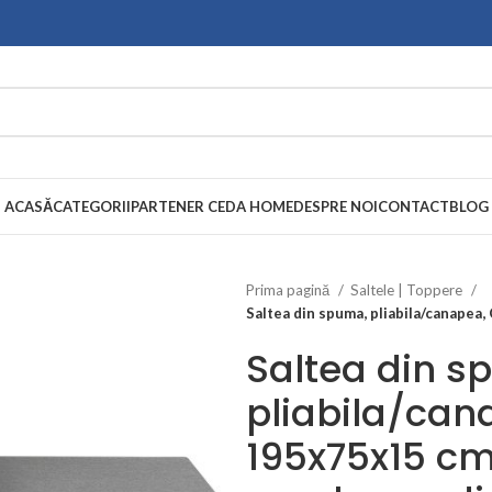
ACASĂ
CATEGORII
PARTENER CEDA HOME
DESPRE NOI
CONTACT
BLOG
Prima pagină
Saltele | Toppere
Saltea din spuma, pliabila/canapea
Saltea din s
pliabila/can
195x75x15 cm,